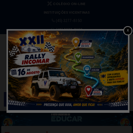
COLÉGIO ON-LINE
INSTITUIÇÕES VICENTINAS
(45) 3277-8150
(45) 3277-8150
X
MENU