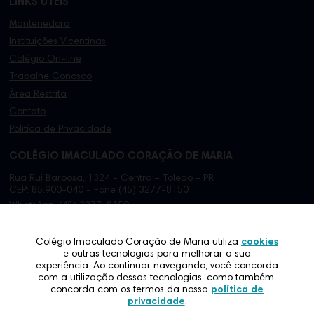
LINKS ÚTEIS
Mantenedora
Instituições Vicentinas
Colégio On-line
Trabalhe Conosco
Área Restrita
Contato
Politíca de Privacidade
COLÉGIO IMACULADO CORAÇÃO DE MARIA
Rua Rui Barbosa, 1324 - Centro – Toledo - PR
CEP: 85.900-040 - Fone (45) 3277-8150
WhatsApp: (45) 3277-8150
Colégio Imaculado Coração de Maria utiliza
cookies
e outras tecnologias para melhorar a sua
experiência. Ao continuar navegando, você concorda
com a utilização dessas tecnologias, como também,
concorda com os termos da nossa
política de
privacidade
.