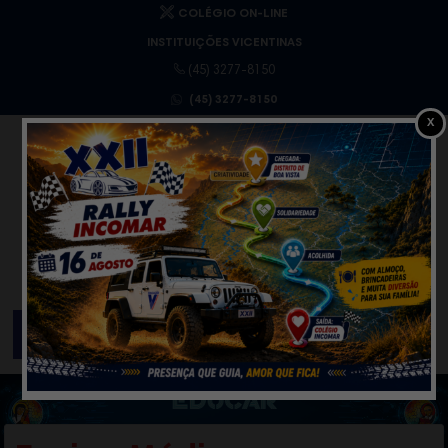
COLÉGIO ON-LINE
INSTITUIÇÕES VICENTINAS
(45) 3277-8150
(45) 3277-8150
X
MENU