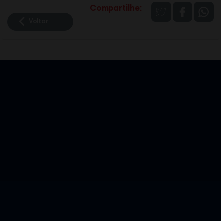
Compartilhe:
Voltar
enedora