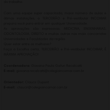
do trabalho.
Com uma equipe super capacitada, maior número de aulas e
ótimas instalações, o TERCEIRÃO e Pré-vestibular INCOMAR
prepara você para entrar em qualquer Universidade.
As aprovações são expressivas, MEDICINA, ENGENHARIAS,
ODONTOLOGIA, DIREITO e muitas outras nas mais concorridas
Universidades e Faculdades da região.
Quer estar entre os melhores?
Faça a Escolha certa, TERCEIRÃO e Pré-vestibular INCOMAR, É
MÁXIMA APROVAÇÃO!
Coordenadora:
Giovana Paula Gafuri Recalcatti
E-mail:
giovana.recalcatti@colegioincomar.com.br
Orientador:
Claucir Dupont
E-mail:
claucir@colegioincomar.com.br